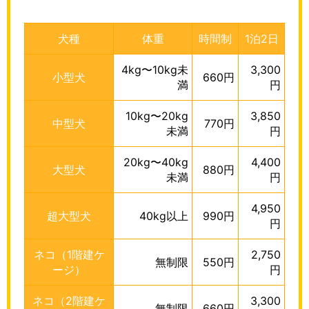
犬種
体重
時間制
1泊2日
4kg〜10kg未
3,300
小型犬
660円
満
円
10kg〜20kg
3,850
中型犬
770円
未満
円
20kg〜40kg
4,400
大型犬
880円
未満
円
4,950
超大型犬
40kg以上
990円
円
ネコ（1階建ケ
2,750
無制限
550円
ージ）
円
ネコ（2階建ケ
3,300
無制限
660円